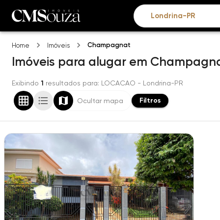
Champagnat
Home
Imóveis
Imóveis
para alugar
em
Champagna
Exibindo
1
resultados para
: LOCACAO
- Londrina-PR
Filtros
Ocultar mapa