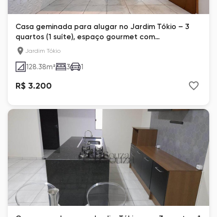
Casa geminada para alugar no Jardim Tókio – 3
quartos (1 suíte), espaço gourmet com
churrasqueira, 128,38m², 1 vaga – Londrina
Jardim Tókio
128.38
m²
3
1
R$ 3.200