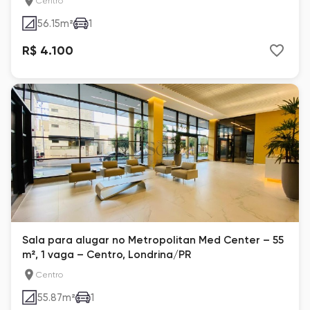
Centro
56.15
m²
1
R$ 4.100
Sala para alugar no Metropolitan Med Center – 55
m², 1 vaga – Centro, Londrina/PR
Centro
55.87
m²
1