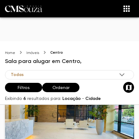
Centro
Home
Imóveis
Sala
para alugar
em
Centro,
Filtros
Ordenar
Exibindo
6
resultados para:
Locação
-
Cidade