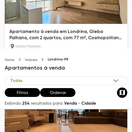
Apartamento à venda em Londrina, Gleba
Palhano, com 2 quartos, com 77 m², Cosmopolitan
Residence
Gleba Palhano
77
m²
2
2
Londrina-PR
Home
Imóveis
R$ 690.000
Apartamentos
à venda
Filtros
Ordenar
Exibindo
254
resultados para:
Venda
-
Cidade