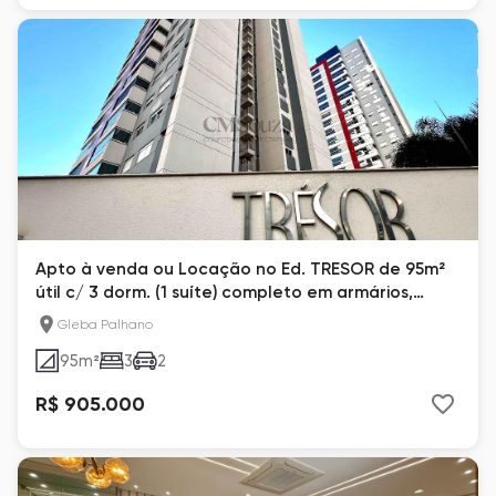
Apto à venda ou Locação no Ed. TRESOR de 95m²
útil c/ 3 dorm. (1 suíte) completo em armários,
churrasqueira na sacada, 2 vagas Gleba Palhano,
Gleba Palhano
Londrina, PR
95
m²
3
2
R$ 905.000