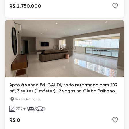
R$ 2.750.000
Apto à venda Ed. GAUDI, todo reformado com 207
m², 3 suítes (1 máster) , 2 vagas na Gleba Palhano
em Londrina
Gleba Palhano
207
m²
3
2
R$ 0