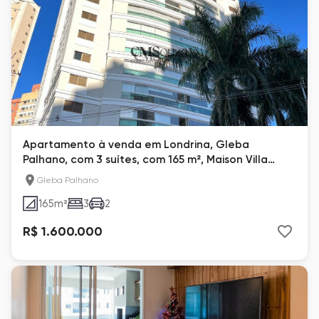
Apartamento à venda em Londrina, Gleba
Palhano, com 3 suítes, com 165 m², Maison Villa
Lobos
Gleba Palhano
165
m²
3
2
R$ 1.600.000