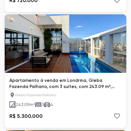
R$ 720.000
Apartamento à venda em Londrina, Gleba
Fazenda Palhano, com 3 suítes, com 243.09 m²,
Parc Guell
Gleba Fazenda Palhano
243.09
m²
3
4
R$ 5.300.000