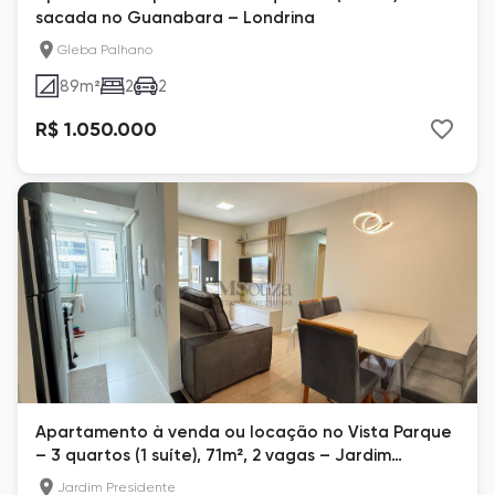
sacada no Guanabara – Londrina
Gleba Palhano
89
m²
2
2
R$ 1.050.000
Apartamento à venda ou locação no Vista Parque
– 3 quartos (1 suíte), 71m², 2 vagas – Jardim
Presidente, Londrina
Jardim Presidente