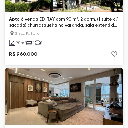
Apto à venda ED. TAY com 90 m², 2 dorm. (1 suíte c/
sacada) churrasqueira na varanda, sala estendida,
na Gleba Palhano, Londrina-Pr
Gleba Palhano
90
m²
2
1
R$ 960.000