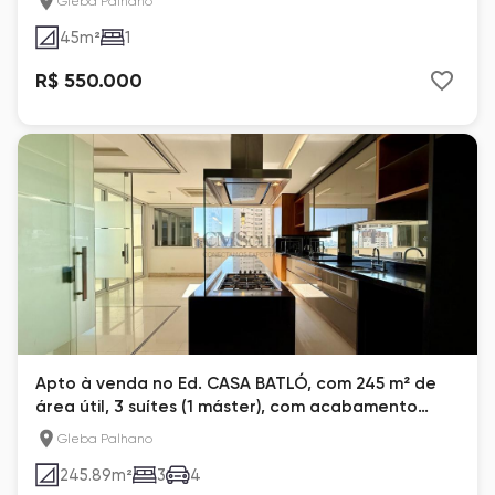
Gleba Palhano
condicionado. 2 vagas de garagem
45
m²
1
R$ 550.000
Apto à venda no Ed. CASA BATLÓ, com 245 m² de
área útil, 3 suítes (1 máster), com acabamento
diferenciado, vista para o sol da manhã, 3 vagas –
Gleba Palhano
Gleba Palhano.
245.89
m²
3
4