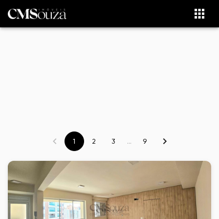
1
2
3
...
9