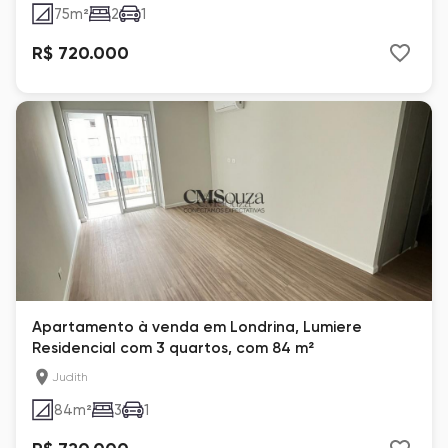
75
m²
2
1
R$ 720.000
Apartamento à venda em Londrina, Lumiere
Residencial com 3 quartos, com 84 m²
Judith
84
m²
3
1