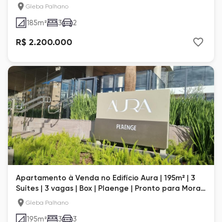
Gleba Palhano
185
m²
3
2
R$ 2.200.000
Apartamento à Venda no Edifício Aura | 195m² | 3
Suítes | 3 vagas | Box | Plaenge | Pronto para Morar
| Londrina
Gleba Palhano
195
m²
3
3