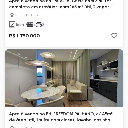
Apto à venda no Ed. PARC ROCHER, com 3 suítes,
completo em armários, com 165 m² útil, 2 vagas
paralelas. Lazer com piscina aquecida. Gleba
Gleba Palhano
Palhano, Praça Pé Vermelho, Londrina
165
m²
3
2
R$ 1.750.000
Apto à venda no Ed. FREEDOM PALHANO, c/ 45m²
de área útil, 1 suíte com closet, lavabo, cozinha
planejada, sacada. Inteiro mobiliado, com ar-