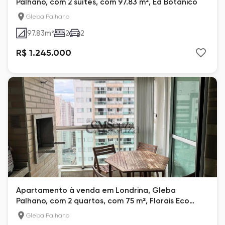
Palhano, com 2 suítes, com 97.83 m², Ed Botanico
Gleba Palhano
97.83
m²
2
2
R$ 1.245.000
Apartamento à venda em Londrina, Gleba
Palhano, com 2 quartos, com 75 m², Florais Eco
Resort
Gleba Palhano