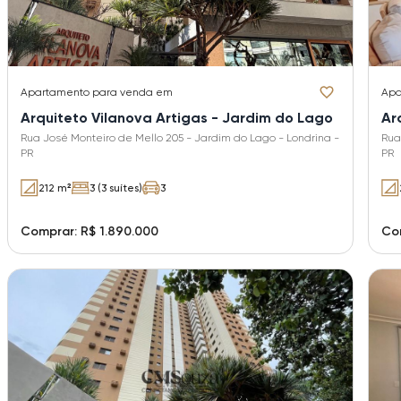
Apartamento
para venda em
Apa
Arquiteto Vilanova Artigas - Jardim do Lago
Ar
Rua José Monteiro de Mello 205 - Jardim do Lago - Londrina -
Rua
PR
PR
212 m²
3 (3 suítes)
3
Comprar: R$ 1.890.000
Com