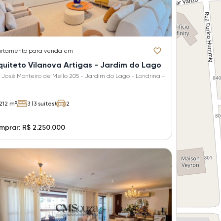
rtamento
para venda em
quiteto Vilanova Artigas - Jardim do Lago
 José Monteiro de Mello 205 - Jardim do Lago - Londrina -
212 m²
3 (3 suítes)
2
prar: R$ 2.250.000