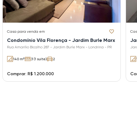
Casa
para venda em
Ca
Condomínio Vila Florença - Jardim Burle Marx
Ja
Rua Amarílio Bicalho 287 - Jardim Burle Marx - Londrina - PR
Jar
140 m²
3 (1 suíte)
2
Comprar: R$ 1.200.000
Co