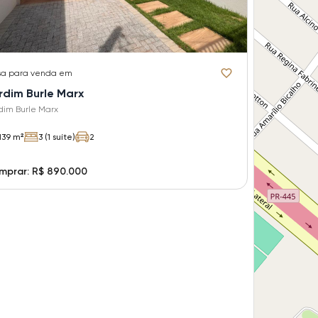
sa
para venda em
rdim Burle Marx
dim Burle Marx
139 m²
3 (1 suíte)
2
mprar: R$ 890.000