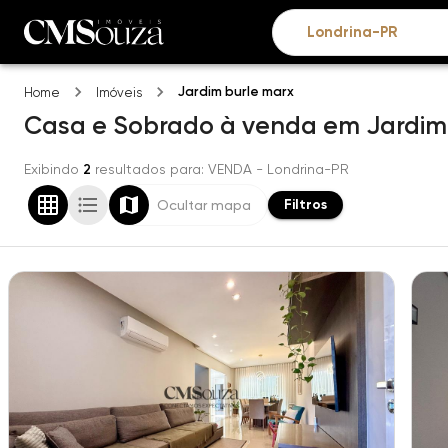
Jardim burle marx
Home
Imóveis
Casa e Sobrado
à venda
em
Jardim
Exibindo
2
resultados para
: VENDA
- Londrina-PR
Filtros
Ocultar mapa