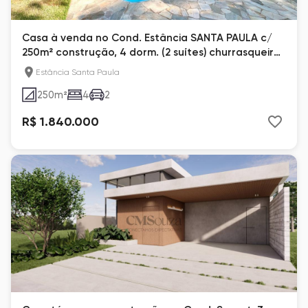
Casa à venda no Cond. Estância SANTA PAULA c/
250m² construção, 4 dorm. (2 suítes) churrasqueira,
piscina, terreno de 1.708m² com pomar e campo
Estância Santa Paula
de futebol
250
m²
4
2
R$ 1.840.000