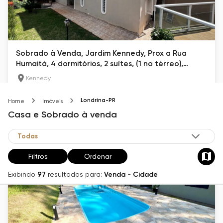
Sobrado à Venda, Jardim Kennedy, Prox a Rua
Humaitá, 4 dormitórios, 2 suítes, (1 no térreo),
Londrina, PR
Kennedy
200
m²
3
4
Londrina-PR
Home
Imóveis
R$ 1.200.000
Casa e Sobrado
à venda
Filtros
Ordenar
Exibindo
97
resultados para:
Venda
-
Cidade