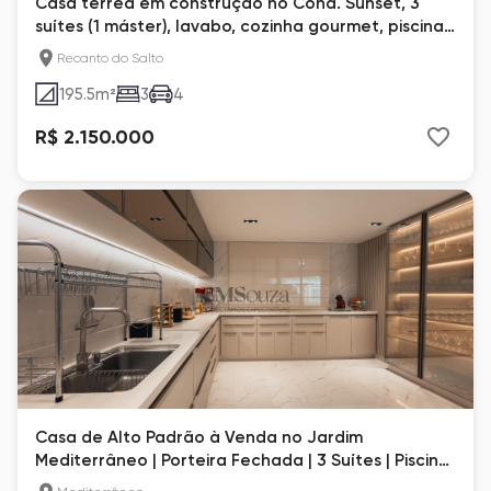
Casa térrea em construção no Cond. Sunset, 3
suítes (1 máster), lavabo, cozinha gourmet, piscina.
Entrega 08/2026
Recanto do Salto
195.5
m²
3
4
R$ 2.150.000
Casa de Alto Padrão à Venda no Jardim
Mediterrâneo | Porteira Fechada | 3 Suítes | Piscina
Aquecida | Londrina