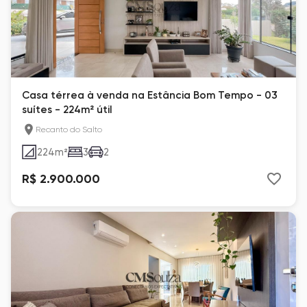
Casa térrea à venda na Estância Bom Tempo - 03
suítes - 224m² útil
Recanto do Salto
224
m²
3
2
R$ 2.900.000