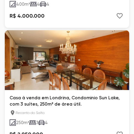
400
m²
4
4
R$ 4.000.000
Casa à venda em Londrina, Condominio Sun Lake,
com 3 suítes, 250m² de área útil.
Recanto do Salto
250
m²
3
4