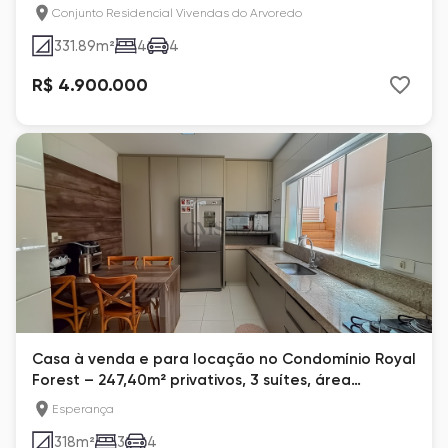
Terreno 650m²
Conjunto Residencial Vivendas do Arvoredo
331.89
m²
4
4
R$ 4.900.000
Casa à venda e para locação no Condomínio Royal
Forest – 247,40m² privativos, 3 suítes, área
gourmet – Esperança Londrina
Esperança
318
m²
3
4