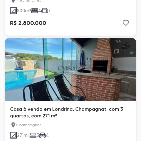
Mediterrâneo
500
m²
4
7
R$ 2.800.000
Casa à venda em Londrina, Champagnat, com 3
quartos, com 271 m²
Champagnat
271
m²
3
4