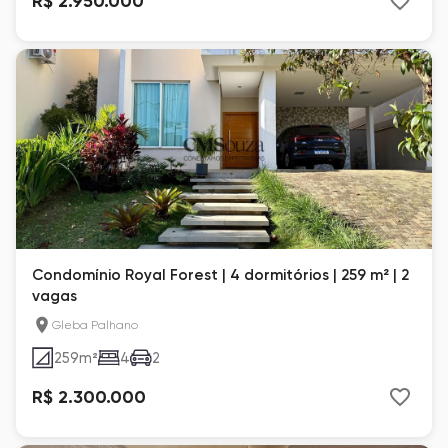
R$ 2.950.000
Condomínio Royal Forest | 4 dormitórios | 259 m² | 2
vagas
Gleba Palhano
259
m²
4
2
R$ 2.300.000