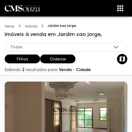
Jardim sao jorge
Home
Imóveis
Imóveis
à venda
em
Jardim sao jorge,
Filtros
Ordenar
Exibindo
2
resultados para:
Venda
-
Cidade