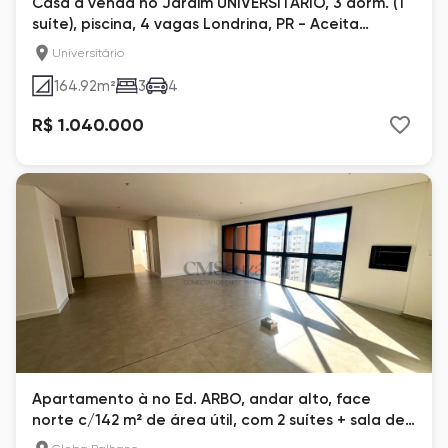
Casa à venda no Jardim UNIVERSITÁRIO, 3 dorm. (1
suíte), piscina, 4 vagas Londrina, PR - Aceita
permuta, Apto de menor valor
Universitário
164.92
m²
3
4
R$ 1.040.000
Apartamento à no Ed. ARBO, andar alto, face
norte c/142 m² de área útil, com 2 suítes + sala de
TV, 2 vagas na Gleba Palhano, Londrina