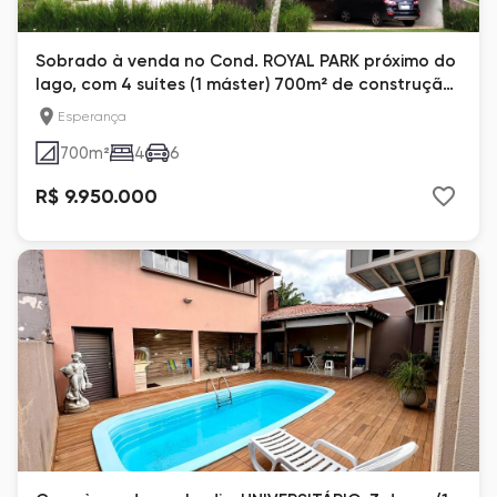
Sobrado à venda no Cond. ROYAL PARK próximo do
lago, com 4 suítes (1 máster) 700m² de construção,
Londrina-Pr - com renda de aluguel
Esperança
700
m²
4
6
R$ 9.950.000