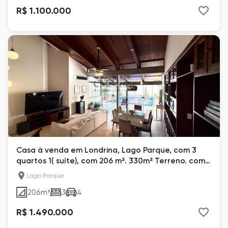
R$ 1.100.000
Casa à venda em Londrina, Lago Parque, com 3
quartos 1( suíte), com 206 m². 330m² Terreno. com
piscina.
Lago Parque
206
m²
3
4
R$ 1.490.000