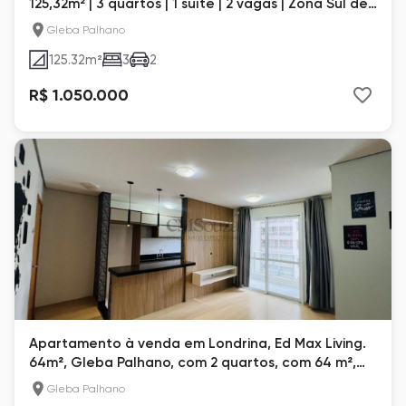
125,32m² | 3 quartos | 1 suíte | 2 vagas | Zona Sul de
Londrina
Gleba Palhano
125.32
m²
3
2
R$ 1.050.000
Apartamento à venda em Londrina, Ed Max Living.
64m², Gleba Palhano, com 2 quartos, com 64 m²,
Max Living
Gleba Palhano