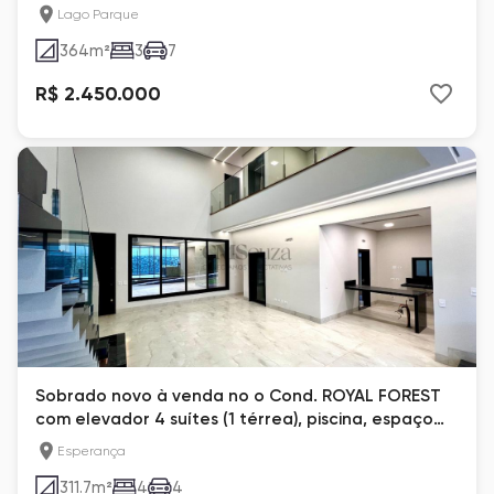
escritório com várias salas execitivas em Londrina -
Lago Parque
PR
364
m²
3
7
R$ 2.450.000
Sobrado novo à venda no o Cond. ROYAL FOREST
com elevador 4 suítes (1 térrea), piscina, espaço
gourmet - Londrina-Pr
Esperança
311.7
m²
4
4