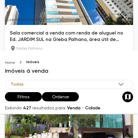
Sala comercial a venda com renda de aluguel no
Ed. JARDIM SUL na Gleba Palhano, área útil de
48m², andar alto, face sul, com renda de aluguel
Gleba Palhano
48.74
m²
1
Imóveis
Home
R$ 710.000
Imóveis
à venda
Filtros
Ordenar
Exibindo
427
resultados para:
Venda
-
Cidade