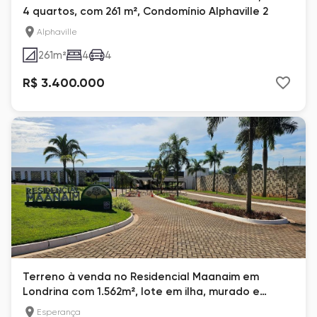
4 quartos, com 261 m², Condomínio Alphaville 2
Alphaville
261
m²
4
4
R$ 3.400.000
Terreno à venda no Residencial Maanaim em
Londrina com 1.562m², lote em ilha, murado e
pronto para construir
Esperança