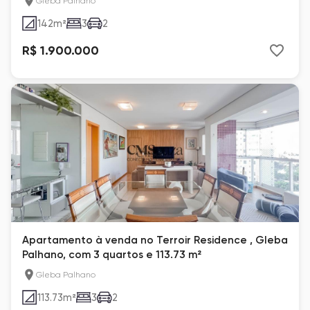
Gleba Palhano
142
m²
3
2
R$ 1.900.000
Apartamento à venda no Terroir Residence , Gleba
Palhano, com 3 quartos e 113.73 m²
Gleba Palhano
113.73
m²
3
2