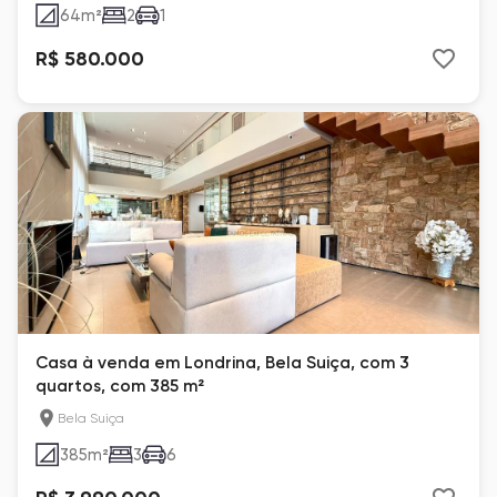
64
m²
2
1
R$ 580.000
Casa à venda em Londrina, Bela Suiça, com 3
quartos, com 385 m²
Bela Suiça
385
m²
3
6