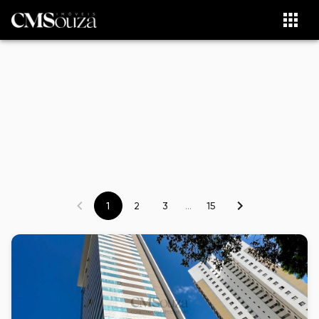
1
2
3
...
15