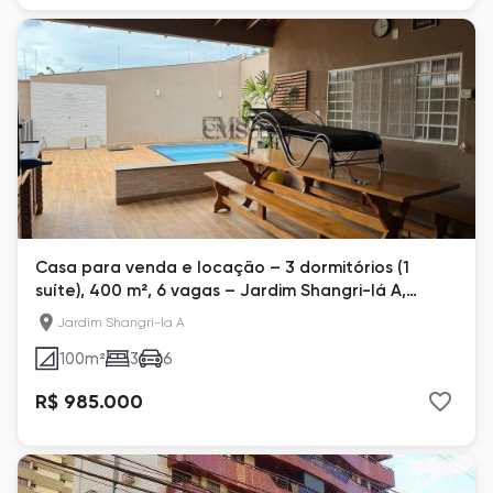
Casa para venda e locação – 3 dormitórios (1
suíte), 400 m², 6 vagas – Jardim Shangri-lá A,
Londrina
Jardim Shangri-la A
100
m²
3
6
R$ 985.000