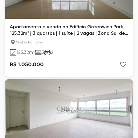
Apartamento à venda no Edifício Greenwich Park |
125,32m² | 3 quartos | 1 suíte | 2 vagas | Zona Sul de
Londrina
Gleba Palhano
125.32
m²
3
2
R$ 1.050.000