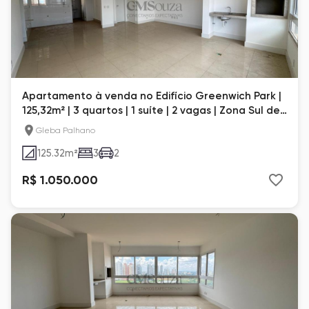
Apartamento à venda no Edifício Greenwich Park |
125,32m² | 3 quartos | 1 suíte | 2 vagas | Zona Sul de
Londrina
Gleba Palhano
125.32
m²
3
2
R$ 1.050.000