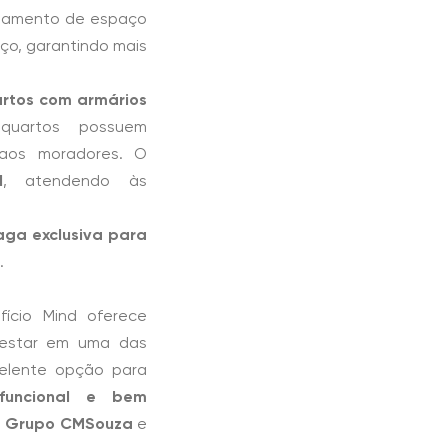
itamento de espaço
iço, garantindo mais
rtos com armários
quartos possuem
 aos moradores. O
l
, atendendo às
ga exclusiva para
.
ício Mind oferece
e estar em uma das
celente opção para
funcional e bem
o
Grupo CMSouza
e