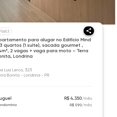
P5653
partamento para alugar no Edifício Mind
 3 quartos (1 suíte), sacada gourmet ,
4m², 2 vagas + vaga para moto – Terra
onita, Londrina
a Luiz Lerco, 323
rra Bonita - Londrina - PR
luguel
R$ 4.350
/
mês
/
mês
ndomínio
R$ 590