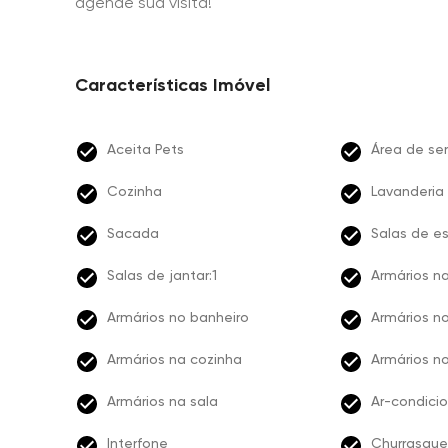
agende sua visita!
Características Imóvel
Aceita Pets
Área de ser
Cozinha
Lavanderia
Sacada
Salas de es
Salas de jantar:1
Armários na
Armários no banheiro
Armários no
Armários na cozinha
Armários no
Armários na sala
Ar-condici
Interfone
Churrasque