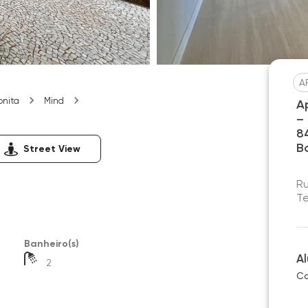
A
onita
Mind
A
–
8
B
Street View
Ru
Te
Banheiro(s)
A
2
Co