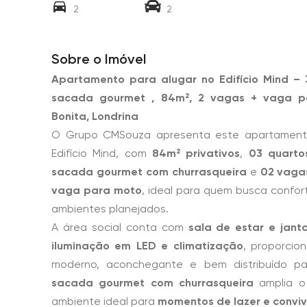
2
2
Sobre o Imóvel
Apartamento para alugar no Edifício Mind – 3 
sacada gourmet , 84m², 2 vagas + vaga p
Bonita, Londrina
O Grupo CMSouza apresenta este apartament
Edifício Mind, com
84m² privativos
,
03 quartos
sacada gourmet com churrasqueira
e
02 vaga
vaga para moto
, ideal para quem busca confort
ambientes planejados.
A área social conta com
sala de estar e jant
iluminação em LED e climatização
, proporci
moderno, aconchegante e bem distribuído pa
sacada gourmet com churrasqueira
amplia o
ambiente ideal para
momentos de lazer e convi