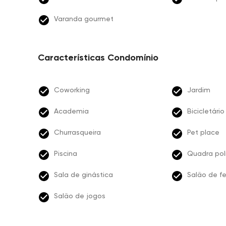
Varanda gourmet
Características Condomínio
Coworking
Jardim
Academia
Bicicletário
Churrasqueira
Pet place
Piscina
Quadra pol
Sala de ginástica
Salão de f
Salão de jogos