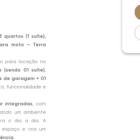
quartos (1 suíte),
ara moto – Terra
o para locação no
 (sendo 01 suíte)
,
s de garagem + 01
o, funcionalidade e
ar integradas
, com
onando um ambiente
ra o dia a dia. A
 espaço e cria um
vência
.