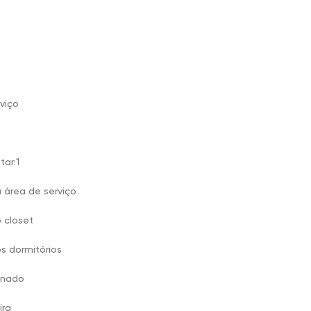
viço
tar:1
 área de serviço
 closet
s dormitórios
onado
ira