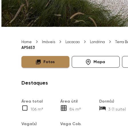
Home
Imóveis
Locacao
Londrina
Terra B
AP5653
Fotos
Mapa
Destaques
Área total
Área útil
Dorm(s)
106 m²
84 m²
3 (1 suíte)
Vaga(s)
Vaga Cob.