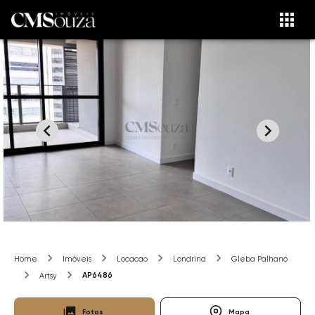
Home
Imóveis
Locacao
Londrina
Gleba Palhano
AP6486
Artsy
Fotos
Mapa