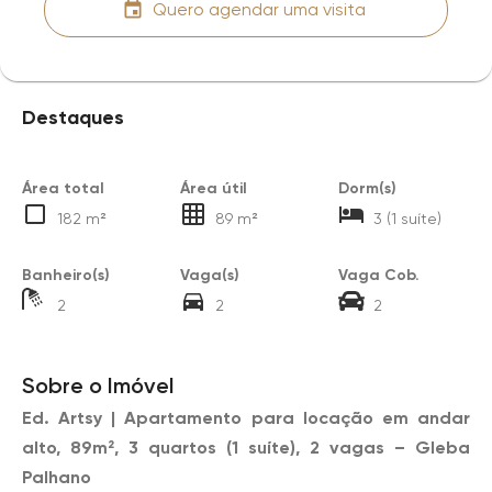
Quero agendar uma visita
Destaques
Área total
Área útil
Dorm(s)
182 m²
89 m²
3 (1 suíte)
Banheiro(s)
Vaga(s)
Vaga Cob.
2
2
2
Sobre o Imóvel
Ed. Artsy | Apartamento para locação em andar
alto, 89m², 3 quartos (1 suíte), 2 vagas – Gleba
Palhano