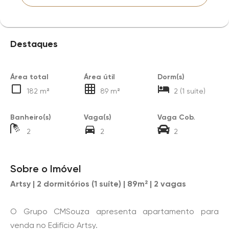
Destaques
Área total
Área útil
Dorm(s)
182 m²
89 m²
2 (1 suíte)
Banheiro(s)
Vaga(s)
Vaga Cob.
2
2
2
Sobre o Imóvel
Artsy | 2 dormitórios (1 suíte) | 89m² | 2 vagas
O Grupo CMSouza apresenta apartamento para
venda no Edifício Artsy.