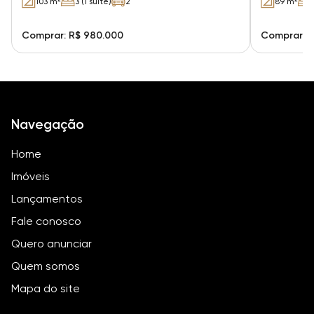
103 m²
3 (1 suíte)
2
89 m²
Comprar: R$ 980.000
Comprar: R
Navegação
Home
Imóveis
Lançamentos
Fale conosco
Quero anunciar
Quem somos
Mapa do site