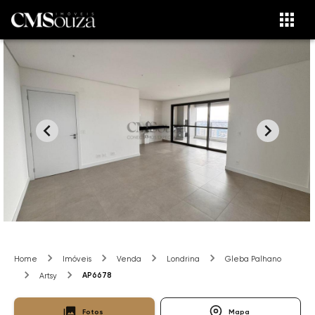
Home
Imóveis
Venda
Londrina
Gleba Palhano
AP6678
Artsy
Fotos
Mapa