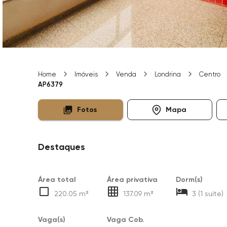
Home
Imóveis
Venda
Londrina
Centro
AP6379
Fotos
Mapa
Destaques
Área total
Área privativa
Dorm(s)
220.05 m²
137.09 m²
3 (1 suíte)
Vaga(s)
Vaga Cob.