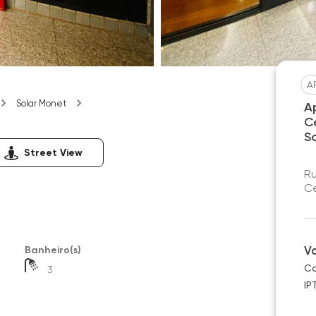
A
Solar Monet
A
C
S
Street View
Ru
Ce
V
Banheiro(s)
Co
3
IP