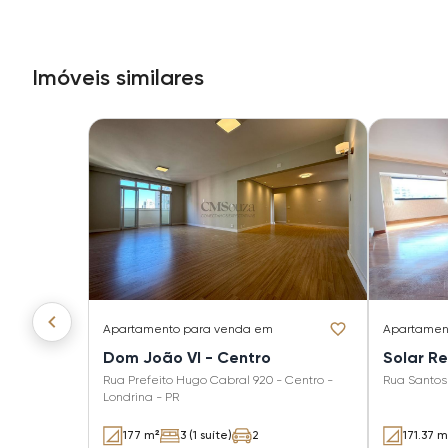
Imóveis similares
Apartamento
para venda em
Apartamen
Dom João VI - Centro
Solar R
Rua Prefeito Hugo Cabral 920 - Centro -
Rua Santos 
Londrina - PR
177 m²
3 (1 suíte)
2
171.37 m