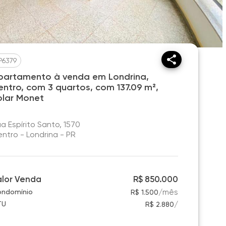
P6379
partamento à venda em Londrina,
entro, com 3 quartos, com 137.09 m²,
olar Monet
a Espírito Santo, 1570
ntro - Londrina - PR
alor Venda
R$ 850.000
/
mês
ndomínio
R$ 1.500
/
TU
R$ 2.880