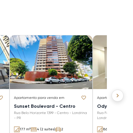
Apartamento
para venda em
Apartamento
para 
Sunset Boulevard - Centro
Odyssey - Cent
Rua Belo Horizonte 1399 - Centro - Londrina
Rua Fernando de Nor
- PR
Londrina - PR
177 m²
4 (2 suítes)
2
86 m²
3 (1 suíte