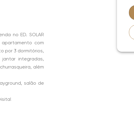
venda no ED. SOLAR
m apartamento com
 por 3 dormitórios,
jantar integradas,
churrasqueira, além
layground, salão de
sita!