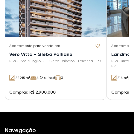
Apartamento
para venda em
Apartament
Vero Vittá - Gleba Palhano
Landmark
Rua Ulrico Zuínglio 55 - Gleba Palhano - Londrina - PR
Rua Eurico H
PR
229.15 m²
4 (2 suítes)
3
214 m²
Comprar: R$ 2.900.000
Comprar: R
Navegação