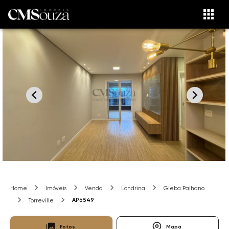
Home
Imóveis
Venda
Londrina
Gleba Palhano
AP6549
Torreville
Fotos
Mapa