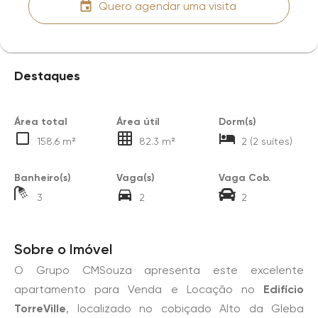
Quero agendar uma visita
Destaques
Área total
Área útil
Dorm(s)
158.6 m²
82.3 m²
2 (2 suítes)
Banheiro(s)
Vaga(s)
Vaga Cob.
3
2
2
Sobre o Imóvel
O Grupo CMSouza apresenta este excelente
apartamento para Venda e Locação no
Edifício
TorreVille
, localizado no cobiçado Alto da Gleba