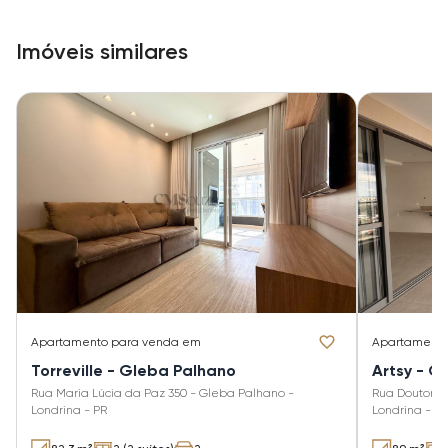
Imóveis similares
Apartamento
para venda em
Apartament
Torreville - Gleba Palhano
Artsy - G
Rua Maria Lúcia da Paz 350 - Gleba Palhano -
Rua Doutor D
Londrina - PR
Londrina - P