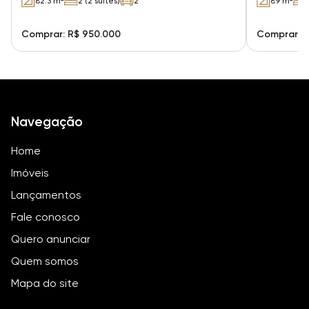
82.3 m²
2 (2 suítes)
2
89 m²
Comprar: R$ 950.000
Comprar: R
Navegação
Home
Imóveis
Lançamentos
Fale conosco
Quero anunciar
Quem somos
Mapa do site