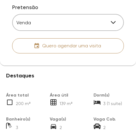
Pretensão
Venda
Quero agendar uma visita
Destaques
Área total
Área útil
Dorm(s)
200 m²
139 m²
3 (1 suíte)
Banheiro(s)
Vaga(s)
Vaga Cob.
3
2
2