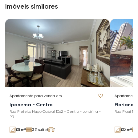
Imóveis similares
Apartamento
para venda em
Apartament
Ipanema - Centro
Florianop
Rua Prefeito Hugo Cabral 1062 - Centro - Londrina -
Rua Piauí 116
PR
131 m²
3 (1 suíte)
1
132 m²