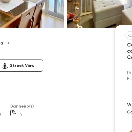
C
ça
C
c
C
Street View
Ru
Es
V
Banheiro(s)
Co
)
4