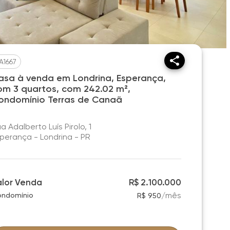
A1667
asa à venda em Londrina, Esperança,
om 3 quartos, com 242.02 m²,
ondomínio Terras de Canaã
a Adalberto Luís Pirolo, 1
perança - Londrina - PR
alor Venda
R$ 2.100.000
/
mês
ndomínio
R$ 950