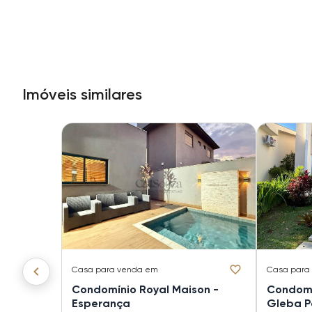
Imóveis similares
Casa
para venda em
Casa
para
Condomínio Royal Maison -
Condomí
Esperança
Gleba P