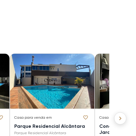
Casa
para venda em
Casa
para venda e
Parque Residencial Alcântara
Condomínio Roy
Jardim Nova E
Parque Residencial Alcântara