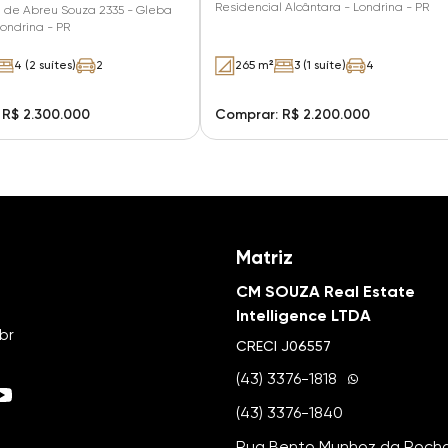
Residencial Alcântara - Londrina - PR
l de Abreu Souza 2335 - Gleba
ondrina - PR
4 (2 suítes)
2
265 m²
3 (1 suíte)
4
 R$ 2.300.000
Comprar: R$ 2.200.000
Matriz
CM SOUZA Real Estate
Intelligence LTDA
br
CRECI
J06557
(43) 3376-1818
(43) 3376-1840
Rua Bento Munhoz da Rocha 