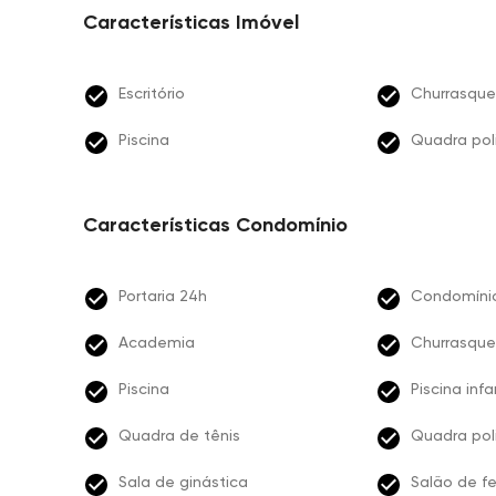
Características Imóvel
Escritório
Churrasque
Piscina
Quadra pol
Características Condomínio
Portaria 24h
Condomíni
Academia
Churrasque
Piscina
Piscina infa
Quadra de tênis
Quadra pol
Sala de ginástica
Salão de f