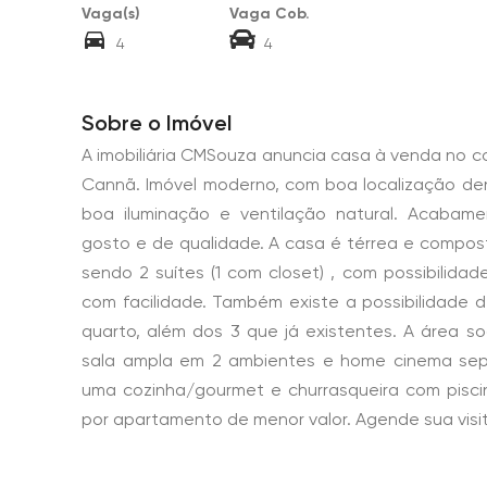
Vaga(s)
Vaga Cob.
4
4
Sobre o Imóvel
A imobiliária CMSouza anuncia casa à venda no c
Cannã. Imóvel moderno, com boa localização de
boa iluminação e ventilação natural. Acabam
gosto e de qualidade. A casa é térrea e compost
sendo 2 suítes (1 com closet) , com possibilidad
com facilidade. Também existe a possibilidade d
quarto, além dos 3 que já existentes. A área so
sala ampla em 2 ambientes e home cinema sep
uma cozinha/gourmet e churrasqueira com pisci
por apartamento de menor valor. Agende sua visit