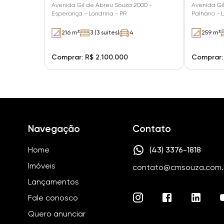
Avenida Gil de Abreu Souza 2000 -
Avenida Gi
Esperança - Londrina - PR
Palhano - L
216 m²
3 (3 suítes)
4
259 m²
Comprar: R$ 2.100.000
Comprar:
Navegação
Contato
Home
(43) 3376-1818
Imóveis
contato@cmsouza.com.
Lançamentos
Fale conosco
Quero anunciar