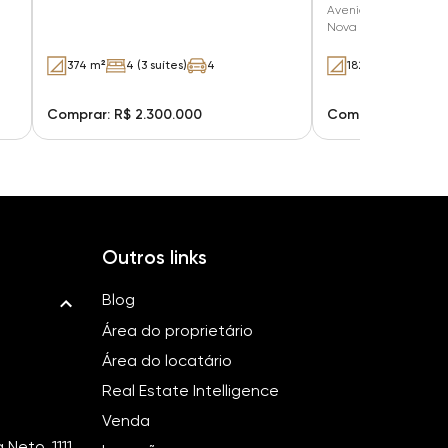
Avenida Gil de Abre
Nova Esperança - Lo
374 m²
4 (3 suítes)
4
182 m²
3 (3 suí
Comprar: R$ 2.300.000
Comprar: R$ 1.98
Outros links
Blog
Área do proprietário
Área do locatário
Real Estate Intelligence
Venda
Neto, 1111