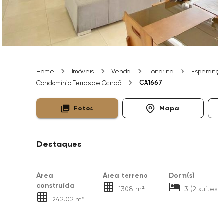
Home
Imóveis
Venda
Londrina
Esperan
CA1667
Condomínio Terras de Canaã
Fotos
Mapa
Destaques
Área
Área terreno
Dorm(s)
construída
1308 m²
3 (2 suítes
242.02 m²