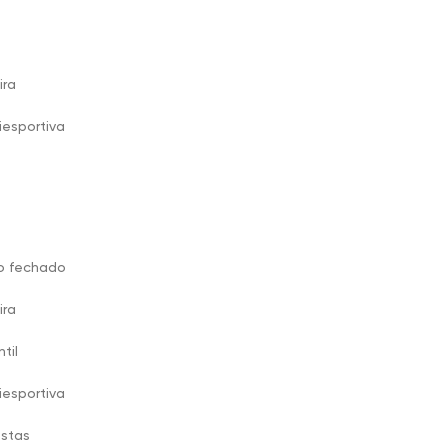
ira
iesportiva
o fechado
ira
ntil
iesportiva
estas