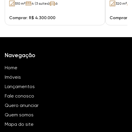
510 m²
4 (3 suítes)
6
320 m²
Comprar: R$ 4.300.000
Comprar: R
Navegação
Home
Imóveis
Lançamentos
Fale conosco
Quero anunciar
Quem somos
Mapa do site