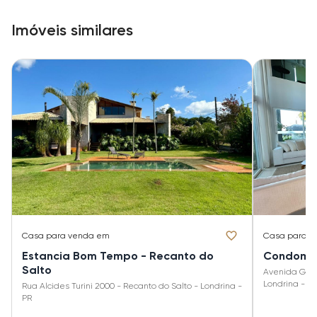
Imóveis similares
Casa
para venda em
Casa
para v
Estancia Bom Tempo - Recanto do
Condomíni
Salto
Avenida Gil 
Londrina - P
Rua Alcides Turini 2000 - Recanto do Salto - Londrina -
PR