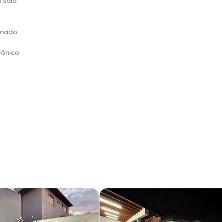
 sala
onado
rônico