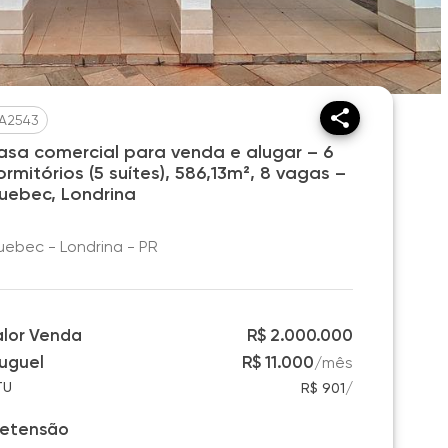
A2543
asa comercial para venda e alugar – 6
rmitórios (5 suítes), 586,13m², 8 vagas –
uebec, Londrina
ebec - Londrina - PR
alor Venda
R$ 2.000.000
luguel
R$ 11.000
/
mês
/
TU
R$ 901
retensão