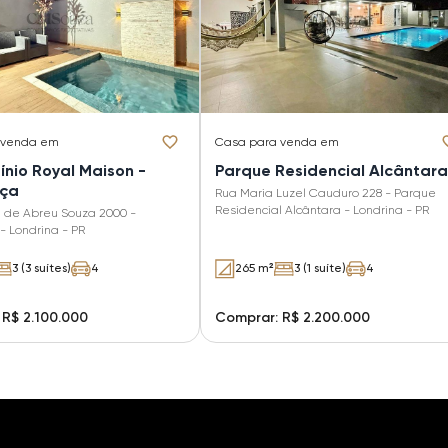
 venda em
Casa
para venda em
nio Royal Maison -
Parque Residencial Alcântara
nça
Rua Maria Luzel Cauduro 228 - Parque
Residencial Alcântara - Londrina - PR
l de Abreu Souza 2000 -
- Londrina - PR
3 (3 suítes)
4
265 m²
3 (1 suíte)
4
 R$ 2.100.000
Comprar: R$ 2.200.000