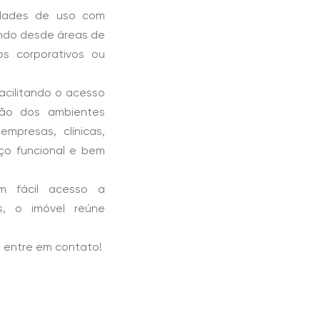
lidades de uso com
indo desde áreas de
os corporativos ou
acilitando o acesso
ição dos ambientes
mpresas, clínicas,
aço funcional e bem
m fácil acesso a
is, o imóvel reúne
, entre em contato!