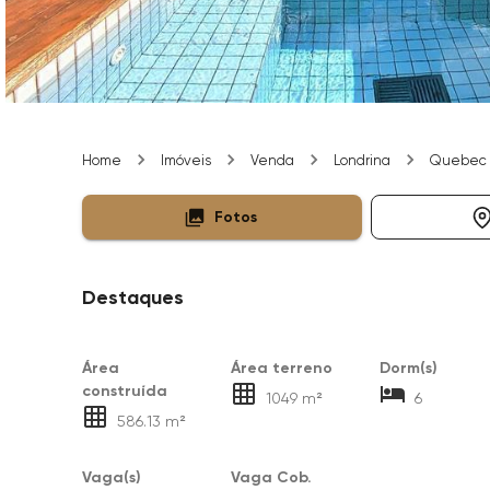
Home
Imóveis
Venda
Londrina
Quebec
Fotos
Destaques
Área
Área terreno
Dorm(s)
construída
1049 m²
6
586.13 m²
Vaga(s)
Vaga Cob.