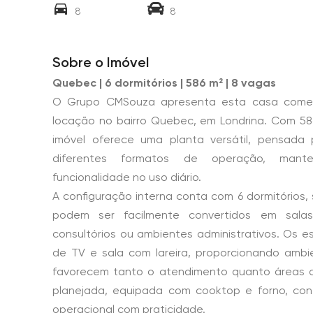
8
8
Sobre o Imóvel
Quebec | 6 dormitórios | 586 m² | 8 vagas
O Grupo CMSouza apresenta esta casa comer
locação no bairro Quebec, em Londrina. Com 586
imóvel oferece uma planta versátil, pensada
diferentes formatos de operação, mant
funcionalidade no uso diário.
A configuração interna conta com 6 dormitórios, 
podem ser facilmente convertidos em sala
consultórios ou ambientes administrativos. Os e
de TV e sala com lareira, proporcionando ambi
favorecem tanto o atendimento quanto áreas d
planejada, equipada com cooktop e forno, cont
operacional com praticidade.