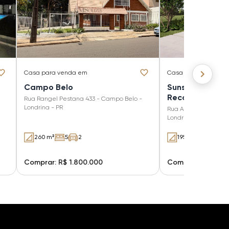
Casa
para venda em
Casa
para venda e
Campo Belo
Sunset Dream R
Recanto do Sal
Rua Rangel Pestana 433 - Campo Belo -
Londrina - PR
Rua Alcides Turini 30
Londrina - PR
260 m²
5
2
195.5 m²
3 (3 su
Comprar: R$ 1.800.000
Comprar: R$ 2.15