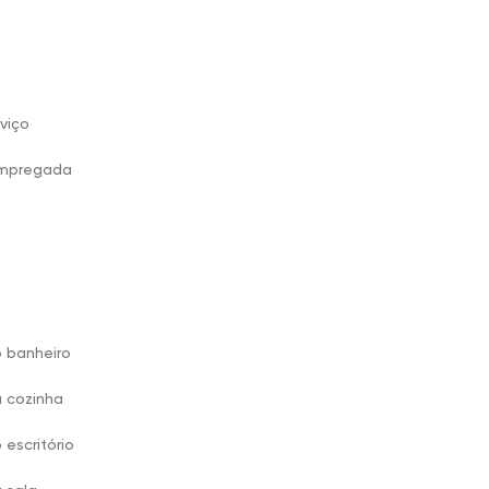
viço
empregada
o banheiro
a cozinha
 escritório