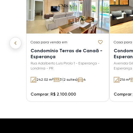
Casa
para venda em
Casa
para
Condomínio Terras de Canaã -
Condomí
Esperança
Espera
Rua Adalberto Luís Pirolo 1 - Esperança -
Avenida Gi
Londrina - PR
Esperança 
242.02 m²
3 (2 suítes)
4
216 m²
Comprar: R$ 2.100.000
Comprar: