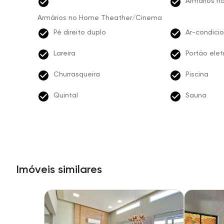
Armários na
Armários no Home Theather/Cinema
Pé direito duplo
Ar-condici
Lareira
Portão elet
Churrasqueira
Piscina
Quintal
Sauna
Imóveis similares