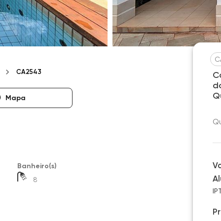
C
CA2543
C
do
Q
Mapa
Qu
V
Banheiro(s)
A
8
IP
P