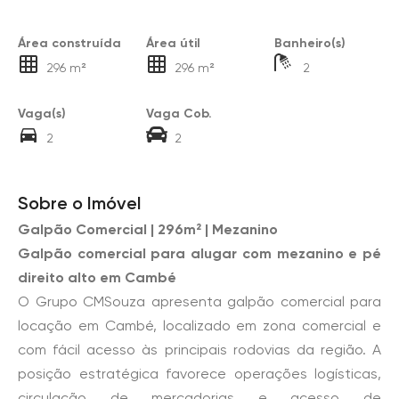
Área construída
Área útil
Banheiro(s)
296 m²
296 m²
2
Vaga(s)
Vaga Cob.
2
2
Sobre o Imóvel
Galpão Comercial | 296m² | Mezanino
Galpão comercial para alugar com mezanino e pé
direito alto em Cambé
O Grupo CMSouza apresenta galpão comercial para
locação em Cambé, localizado em zona comercial e
com fácil acesso às principais rodovias da região. A
posição estratégica favorece operações logísticas,
circulação de mercadorias e acesso de