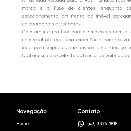
A fachada voltada para a Rua Humaitá favore
marca e o fluxo de clientes, enquanto 
estacionamento em frente ao imóvel agregam
colaboradores e visitantes.
Com arquitetura funcional e ambientes bem dist
comercial oferece uma experiência corporativa p
ideal para empresas que buscam um endereço co
fácil acesso e excelente potencial de visibilidade
Navegação
Contato
Home
(43) 3376-1818