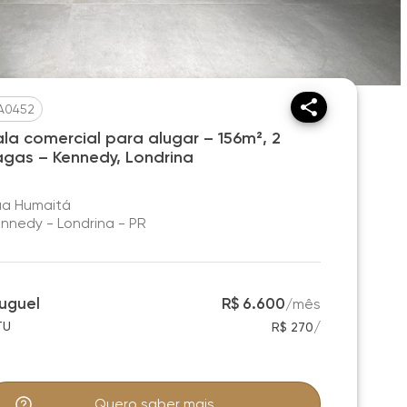
A0452
ala comercial para alugar – 156m², 2
agas – Kennedy, Londrina
ua Humaitá
nnedy - Londrina - PR
luguel
R$ 6.600
/
mês
/
TU
R$ 270
Quero saber mais