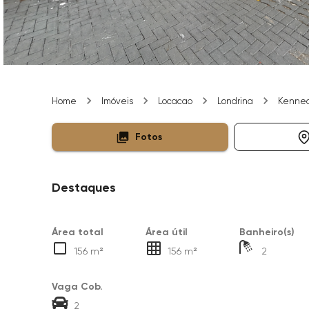
Home
Imóveis
Locacao
Londrina
Kenne
Fotos
Destaques
Área total
Área útil
Banheiro(s)
156 m²
156 m²
2
Vaga Cob.
2