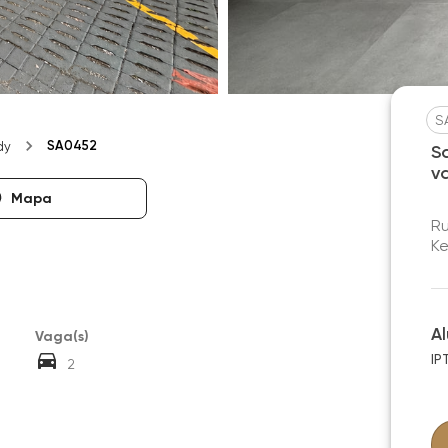
S
SA0452
dy
S
v
Mapa
R
Ke
A
Vaga(s)
IP
2