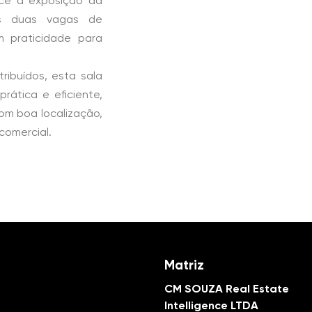
ce a exposição da
as duas vagas de
 praticidade para
ribuídos, esta sala
rática e eficiente,
m boa localização,
 comercial.
Matriz
CM SOUZA Real Estate
Intelligence LTDA