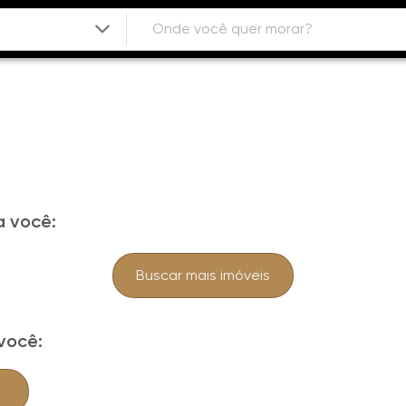
 você:
Buscar mais imóveis
você: