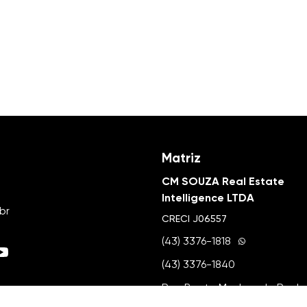
Matriz
CM SOUZA Real Estate
Intelligence LTDA
br
CRECI
J06557
(43) 3376-1818
(43) 3376-1840
Rua Bento Munhoz da Rocha 
- Jardim do Lago